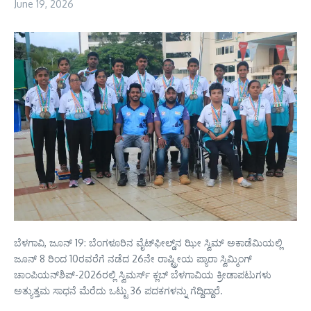
June 19, 2026
ಬೆಳಗಾವಿ, ಜೂನ್ 19: ಬೆಂಗಳೂರಿನ ವೈಟ್‌ಫೀಲ್ಡ್‌ನ ಝೀ ಸ್ವಿಮ್ ಅಕಾಡೆಮಿಯಲ್ಲಿ
ಜೂನ್ 8 ರಿಂದ 10ರವರೆಗೆ ನಡೆದ 26ನೇ ರಾಷ್ಟ್ರೀಯ ಪ್ಯಾರಾ ಸ್ವಿಮ್ಮಿಂಗ್
ಚಾಂಪಿಯನ್‌ಶಿಪ್-2026ರಲ್ಲಿ ಸ್ವಿಮರ್ಸ್ ಕ್ಲಬ್ ಬೆಳಗಾವಿಯ ಕ್ರೀಡಾಪಟುಗಳು
ಅತ್ಯುತ್ತಮ ಸಾಧನೆ ಮೆರೆದು ಒಟ್ಟು 36 ಪದಕಗಳನ್ನು ಗೆದ್ದಿದ್ದಾರೆ.