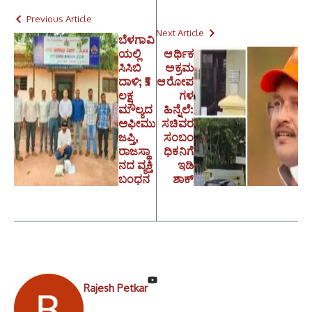
Previous Article
Next Article
ಬೆಳಗಾವಿ
ಯಲ್ಲಿ
ಆರ್ಥಿಕ
ಸಿಸಿಬಿ
ಅಕ್ರಮ
ದಾಳಿ; ₹5
ಆರೋಪ
ಲಕ್ಷ
ಗಳ
ಮೌಲ್ಯದ
ಹಿನ್ನೆಲೆ:
ಅಫೀಮು
ಸಚಿವರ
ಜಪ್ತಿ,
ಸಂಬಂ
ರಾಜಸ್ಥಾ
ಧಿಕನಿಗೆ
ನದ ವ್ಯಕ್ತಿ
ಇಡಿ
ಬಂಧನ
ಶಾಕ್
Rajesh Petkar