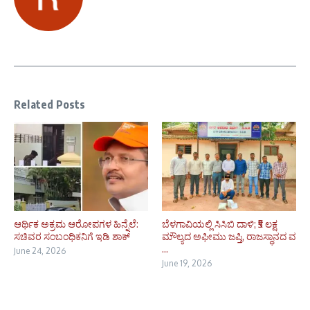
Related Posts
ಆರ್ಥಿಕ ಅಕ್ರಮ ಆರೋಪಗಳ ಹಿನ್ನೆಲೆ:
ಬೆಳಗಾವಿಯಲ್ಲಿ ಸಿಸಿಬಿ ದಾಳಿ; ₹5 ಲಕ್ಷ
ಸಚಿವರ ಸಂಬಂಧಿಕನಿಗೆ ಇಡಿ ಶಾಕ್
ಮೌಲ್ಯದ ಅಫೀಮು ಜಪ್ತಿ, ರಾಜಸ್ಥಾನದ ವ
...
June 24, 2026
June 19, 2026