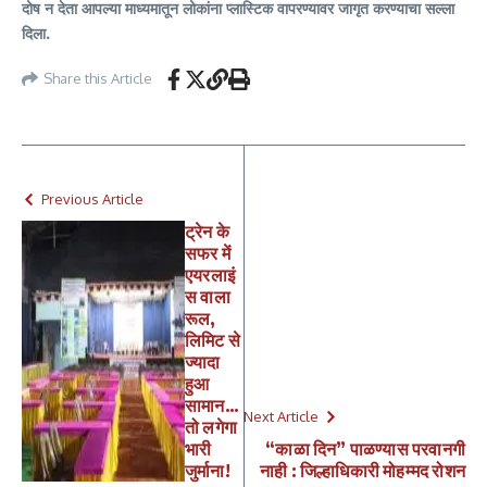
दोष न देता आपल्या माध्यमातून लोकांना प्लास्टिक वापरण्यावर जागृत करण्याचा सल्ला
दिला.
Share this Article
Previous Article
ट्रेन के
सफर में
एयरलाइं
स वाला
रूल,
लिमिट से
ज्यादा
हुआ
सामान…
Next Article
तो लगेगा
भारी
“काळा दिन” पाळण्यास परवानगी
जुर्माना!
नाही : जिल्हाधिकारी मोहम्मद रोशन